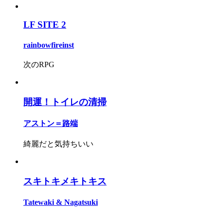
LF SITE 2
rainbowfireinst
次のRPG
開運！トイレの清掃
アストン＝路端
綺麗だと気持ちいい
スキトキメキトキス
Tatewaki & Nagatsuki