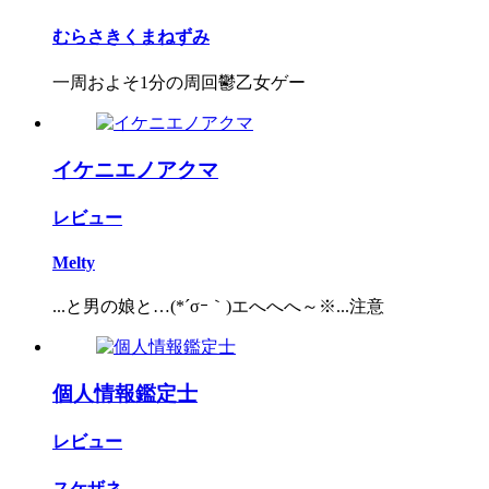
むらさきくまねずみ
一周およそ1分の周回鬱乙女ゲー
イケニエノアクマ
レビュー
Melty
...と男の娘と…(*´σｰ｀)エへへへ～※...注意
個人情報鑑定士
レビュー
スケザネ