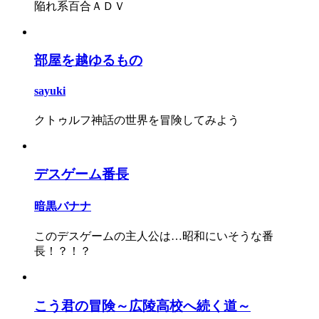
陥れ系百合ＡＤＶ
部屋を越ゆるもの
sayuki
クトゥルフ神話の世界を冒険してみよう
デスゲーム番長
暗黒バナナ
このデスゲームの主人公は…昭和にいそうな番
長！？！？
こう君の冒険～広陵高校へ続く道～