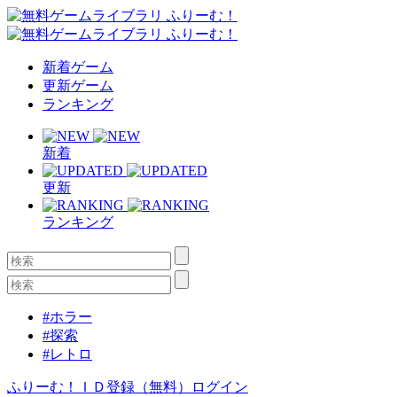
新着ゲーム
更新ゲーム
ランキング
新着
更新
ランキング
#ホラー
#探索
#レトロ
ふりーむ！ＩＤ登録（無料）
ログイン