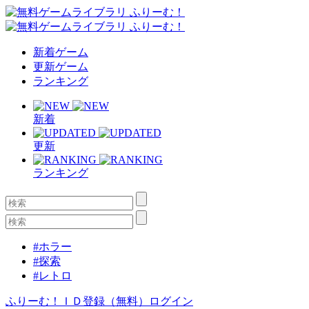
新着ゲーム
更新ゲーム
ランキング
新着
更新
ランキング
#ホラー
#探索
#レトロ
ふりーむ！ＩＤ登録（無料）
ログイン