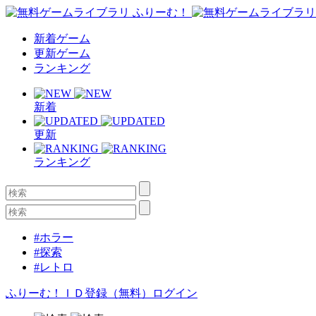
新着ゲーム
更新ゲーム
ランキング
新着
更新
ランキング
#ホラー
#探索
#レトロ
ふりーむ！ＩＤ登録（無料）
ログイン