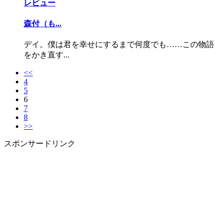
レビュー
森付（も...
デイ。僕は君を幸せにするまで何度でも……この物語
をかき直す...
<<
4
5
6
7
8
>>
スポンサードリンク