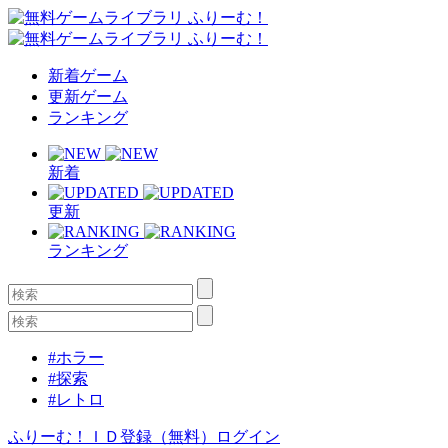
新着ゲーム
更新ゲーム
ランキング
新着
更新
ランキング
#ホラー
#探索
#レトロ
ふりーむ！ＩＤ登録（無料）
ログイン