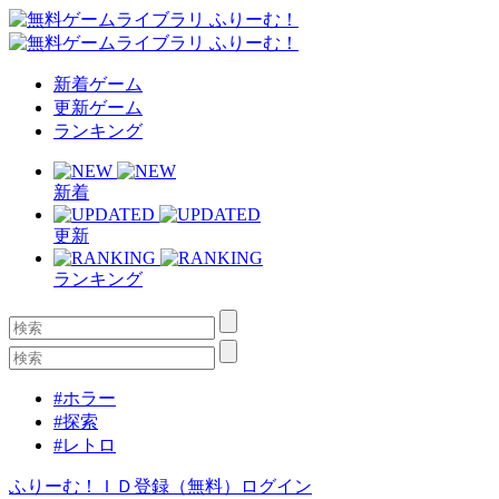
新着ゲーム
更新ゲーム
ランキング
新着
更新
ランキング
#ホラー
#探索
#レトロ
ふりーむ！ＩＤ登録（無料）
ログイン