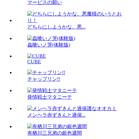
マーピスの願い
どちらにしようかな、悪...
蟲喰いノ哭(体験版)
CUBE
チャップリン!!
発情戦士マタニーテ
メンヘラ赤ずきんと過保...
有栖川三兄弟の銀色週間