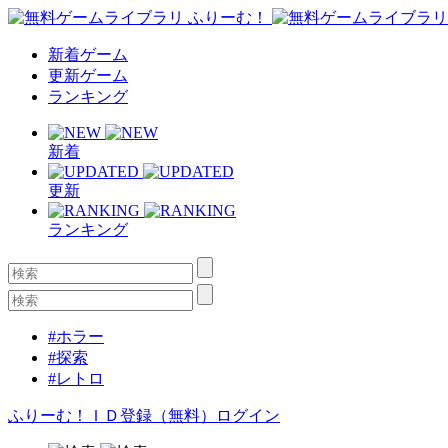
新着ゲーム
更新ゲーム
ランキング
新着
更新
ランキング
#ホラー
#探索
#レトロ
ふりーむ！ＩＤ登録（無料）
ログイン