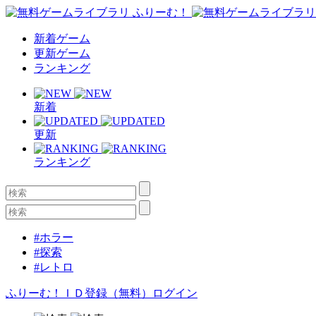
新着ゲーム
更新ゲーム
ランキング
新着
更新
ランキング
#ホラー
#探索
#レトロ
ふりーむ！ＩＤ登録（無料）
ログイン