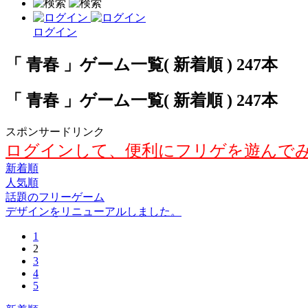
ログイン
「 青春 」ゲーム一覧( 新着順 ) 247本
「 青春 」ゲーム一覧( 新着順 ) 247本
スポンサードリンク
ログインして、便利にフリゲを遊んで
新着順
人気順
話題のフリーゲーム
デザインをリニューアルしました。
1
2
3
4
5