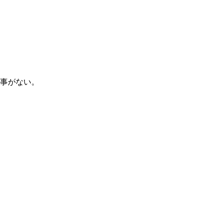
事がない。