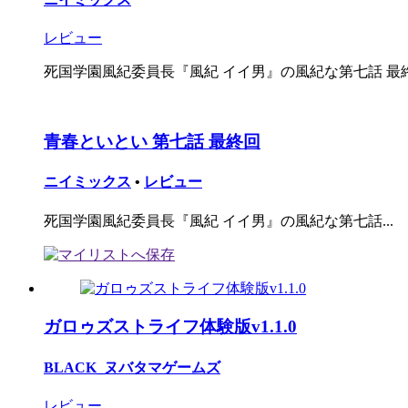
レビュー
死国学園風紀委員長『風紀 イイ男』の風紀な第七話 最
青春といとい 第七話 最終回
ニイミックス
•
レビュー
死国学園風紀委員長『風紀 イイ男』の風紀な第七話...
ガロゥズストライフ体験版v1.1.0
BLACK_ヌバタマゲームズ
レビュー