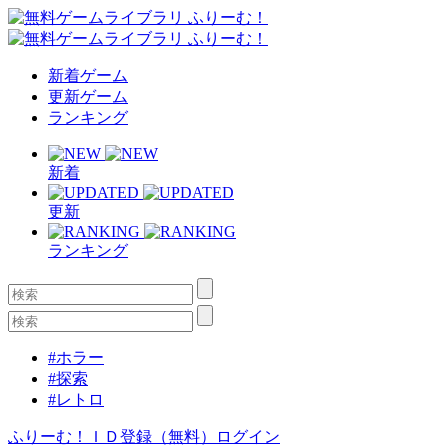
新着ゲーム
更新ゲーム
ランキング
新着
更新
ランキング
#ホラー
#探索
#レトロ
ふりーむ！ＩＤ登録（無料）
ログイン