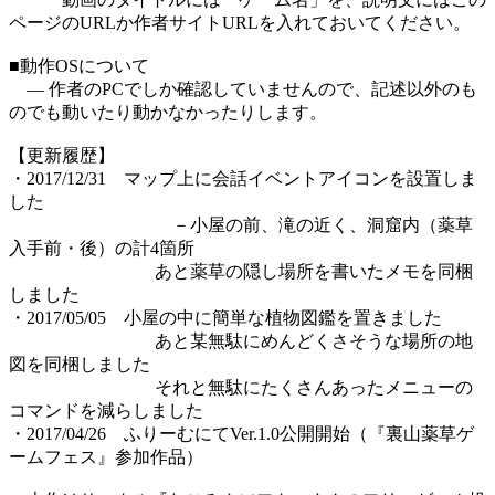
ページのURLか作者サイトURLを入れておいてください。
■動作OSについて
― 作者のPCでしか確認していませんので、記述以外のも
のでも動いたり動かなかったりします。
【更新履歴】
・2017/12/31 マップ上に会話イベントアイコンを設置しま
した
－小屋の前、滝の近く、洞窟内（薬草
入手前・後）の計4箇所
あと薬草の隠し場所を書いたメモを同梱
しました
・2017/05/05 小屋の中に簡単な植物図鑑を置きました
あと某無駄にめんどくさそうな場所の地
図を同梱しました
それと無駄にたくさんあったメニューの
コマンドを減らしました
・2017/04/26 ふりーむにてVer.1.0公開開始（『裏山薬草ゲ
ームフェス』参加作品）