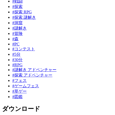
#戦闘
#探索
#探索 RPG
#探索 謎解き
#洞窟
#謎解き
#冒険
#森
#PC
#コンテスト
#5分
#30分
#RPG
#謎解き アドベンチャー
#探索 アドベンチャー
#フェス
#ゲームフェス
#草ゲー
#図鑑
ダウンロード