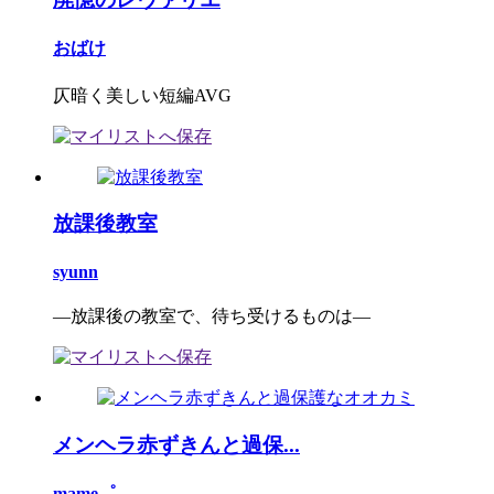
おばけ
仄暗く美しい短編AVG
放課後教室
syunn
―放課後の教室で、待ち受けるものは―
メンヘラ赤ずきんと過保...
mame゜