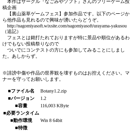
本作はサークル『なごみやソフト』さんのフリーゲーム投
稿企画
【裏山薬草ゲームフェス】参加作品です。以下のページか
ら他作品も見れるので興味が湧いたらどうぞ。
http://nagomiyasoft.wixsite.com/nagomiyasoft/urayama-yakusou
（追記）
フェスとは銘打たれておりますが特に景品や順位があるわ
けでもない投稿祭りなので
ついでにコンテストの方にも参加してみることにしまし
た。あしからず。
※誹謗中傷や作品の世界観を壊すものはお控えください。マ
ナーを守ってお願いします。
■ファイル名
Botany1.2.zip
■バージョン
1.2
■容量
116,003 KByte
■必要ランタイム
■動作環境
Win 8 64bit
■特徴