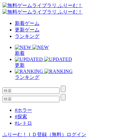
新着ゲーム
更新ゲーム
ランキング
新着
更新
ランキング
#ホラー
#探索
#レトロ
ふりーむ！ＩＤ登録（無料）
ログイン