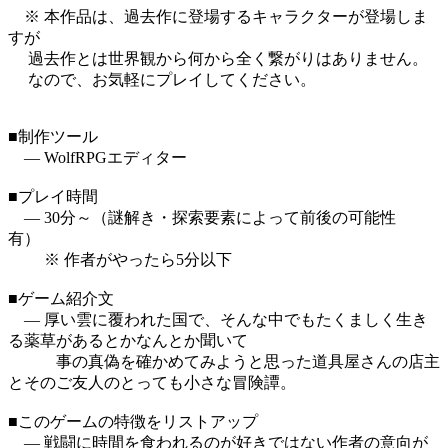
※ 本作品は、過去作に登場するキャラクターが登場しま
すが
過去作とは世界観から何から全く繋がりはありません。
なので、お気軽にプレイしてください。
■制作ツール
― WolfRPGエディター
■プレイ時間
― 30分～（謎解き・探索要素によって前後の可能性
有）
※ 作者がやったら5分以下
■ゲーム紹介文
― 厚い雲に覆われた国で、そんな中でもたくましく生き
る薬草があるとかなんとか聞いて
事の真偽を確かめてみようと思った道具屋さんの店主
とそのご友人のとっても小さな冒険譚。
■このゲームの特徴をリストアップ
― 戦闘に時間を食われるのが好きではない作者の意向が