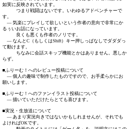
如実に反映されています。
つまり戦闘はないです。いわゆるアドベンチャーで
す。
― 気楽にプレイして欲しいという作者の意向で非常にか
るぅいお話になっています。
良くも悪くも作者のノリです。
― なんとC（もしくはShift）キー押しっぱなしでダダダっ
て動けます。
ちなみに会話スキップ機能とかはありません。悪しか
らず。
■ふりーむ！へのレビュー投稿について
― 個人の趣味で制作したものですので、お手柔らかにお
願いします。
■ふりーむ！へのファンイラスト投稿について
― 描いていただけたらとても喜びます。
■実況・生放送について
― あまり実況向きではないかもしれませんが、それでも
よければOKです。
動画のタイトルには「ゲーム名」を、説明文にはこの