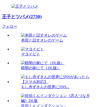
王子とツバメ(2730)
フォロー
本田と話すオレのゲーム
マヨイビト
暗闇の家にて（DL版）
もし赤ずきんの世界にSNS...
佐伯くんインダクション...