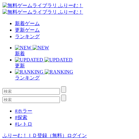
新着ゲーム
更新ゲーム
ランキング
新着
更新
ランキング
#ホラー
#探索
#レトロ
ふりーむ！ＩＤ登録（無料）
ログイン