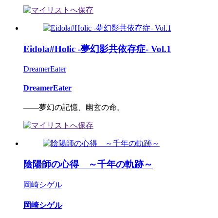
Eidola#Holic -夢幻影共依存症- Vol.1
DreamerEater
DreamerEater
――夢幻の記憶、幽玄の命。
陰陽師の心得 ～千年の軌跡～
岡崎シゲル
岡崎シゲル