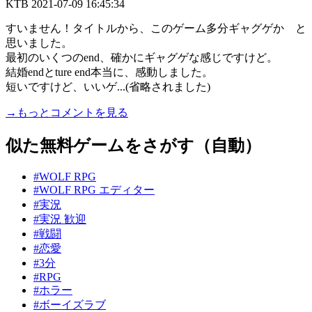
KTB
2021-07-09 16:45:34
すいません！タイトルから、このゲーム多分ギャグゲか と
思いました。
最初のいくつのend、確かにギャグゲな感じですけど。
結婚endとture end本当に、感動しました。
短いですけど、いいゲ...(省略されました)
→もっとコメントを見る
似た無料ゲームをさがす（自動）
#WOLF RPG
#WOLF RPG エディター
#実況
#実況 歓迎
#戦闘
#恋愛
#3分
#RPG
#ホラー
#ボーイズラブ