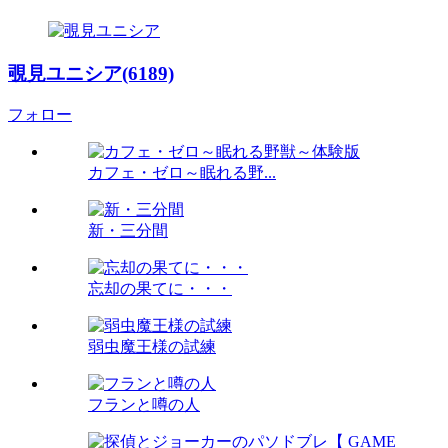
覗見ユニシア(6189)
フォロー
カフェ・ゼロ～眠れる野...
新・三分間
忘却の果てに・・・
弱虫魔王様の試練
フランと噂の人