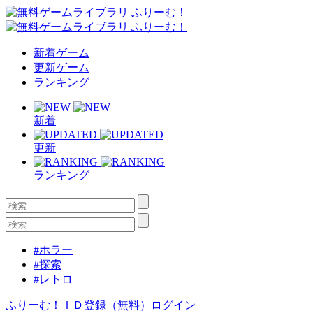
新着ゲーム
更新ゲーム
ランキング
新着
更新
ランキング
#ホラー
#探索
#レトロ
ふりーむ！ＩＤ登録（無料）
ログイン