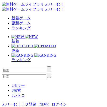
新着ゲーム
更新ゲーム
ランキング
新着
更新
ランキング
#ホラー
#探索
#レトロ
ふりーむ！ＩＤ登録（無料）
ログイン