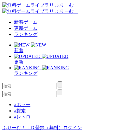
新着ゲーム
更新ゲーム
ランキング
新着
更新
ランキング
#ホラー
#探索
#レトロ
ふりーむ！ＩＤ登録（無料）
ログイン