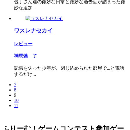
包丁さん達の微妙な日常と微妙な過去話が詰まった微
妙な追加...
ワスレナセカイ
レビュー
神馬藻 了
記憶を失った少年が、閉じ込められた部屋で...と電話
するだけ...
7
8
9
10
11
ふりーむ！ゲームコンテスト参加ゲー