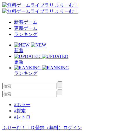
新着ゲーム
更新ゲーム
ランキング
新着
更新
ランキング
#ホラー
#探索
#レトロ
ふりーむ！ＩＤ登録（無料）
ログイン