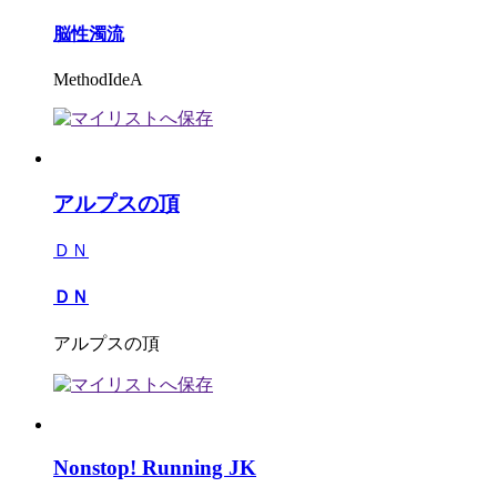
脳性濁流
MethodIdeA
アルプスの頂
ＤＮ
ＤＮ
アルプスの頂
Nonstop! Running JK