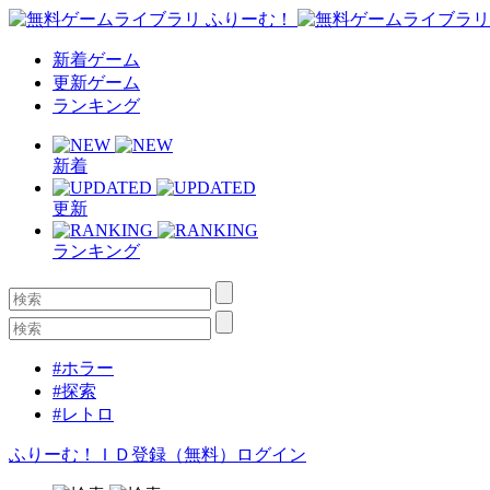
新着ゲーム
更新ゲーム
ランキング
新着
更新
ランキング
#ホラー
#探索
#レトロ
ふりーむ！ＩＤ登録（無料）
ログイン