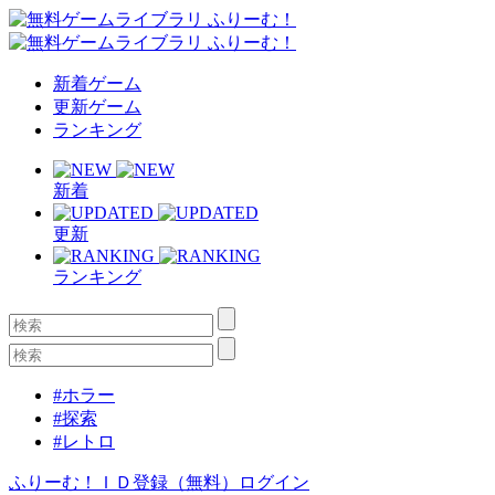
新着ゲーム
更新ゲーム
ランキング
新着
更新
ランキング
#ホラー
#探索
#レトロ
ふりーむ！ＩＤ登録（無料）
ログイン