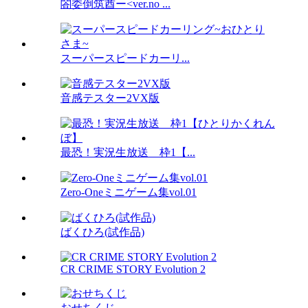
閤委倒筑酋ー<ver.no ...
スーパースピードカーリ...
音感テスター2VX版
最恐！実況生放送 枠1【...
Zero-Oneミニゲーム集vol.01
ばくひろ(試作品)
CR CRIME STORY Evolution 2
おせちくじ