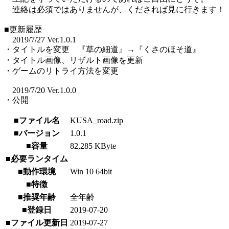
連絡は必須ではありませんが、くだされば見に行きます！
■更新履歴
2019/7/27 Ver.1.0.1
・タイトルを変更 『草の細道』→『くさのほそ道』
・タイトル画像、リザルト画像を更新
・ゲームのリトライ方法を変更
2019/7/20 Ver.1.0.0
・公開
■ファイル名
KUSA_road.zip
■バージョン
1.0.1
■容量
82,285 KByte
■必要ランタイム
■動作環境
Win 10 64bit
■特徴
■推奨年齢
全年齢
■登録日
2019-07-20
■ファイル更新日
2019-07-27