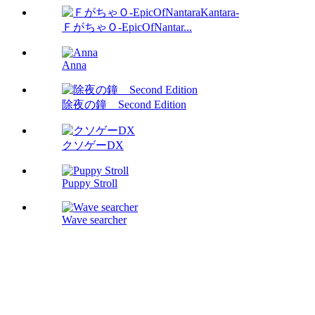
ＦがちゃＯ-EpicOfNantar...
Anna
除夜の鐘 Second Edition
クソゲーDX
Puppy Stroll
Wave searcher