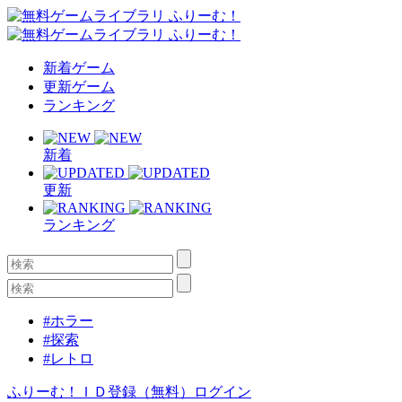
新着ゲーム
更新ゲーム
ランキング
新着
更新
ランキング
#ホラー
#探索
#レトロ
ふりーむ！ＩＤ登録（無料）
ログイン