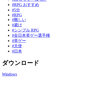
#RPG おすすめ
#5分
#RPG
#難しい
#避け
#シンプル RPG
#全日本草ゲー選手権
#草ゲー
#天使
#日本
ダウンロード
Windows