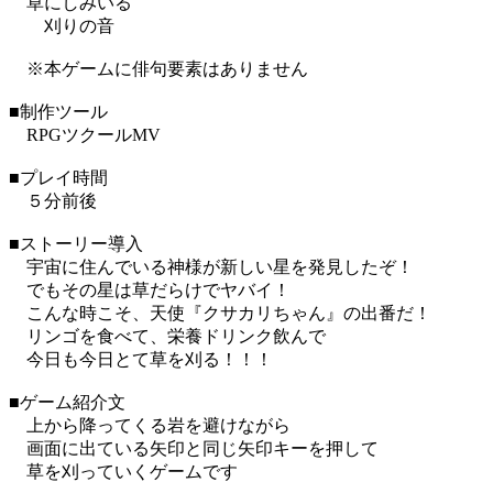
草にしみいる
刈りの音
※本ゲームに俳句要素はありません
■制作ツール
RPGツクールMV
■プレイ時間
５分前後
■ストーリー導入
宇宙に住んでいる神様が新しい星を発見したぞ！
でもその星は草だらけでヤバイ！
こんな時こそ、天使『クサカリちゃん』の出番だ！
リンゴを食べて、栄養ドリンク飲んで
今日も今日とて草を刈る！！！
■ゲーム紹介文
上から降ってくる岩を避けながら
画面に出ている矢印と同じ矢印キーを押して
草を刈っていくゲームです