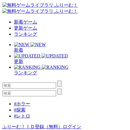
新着ゲーム
更新ゲーム
ランキング
新着
更新
ランキング
#ホラー
#探索
#レトロ
ふりーむ！ＩＤ登録（無料）
ログイン