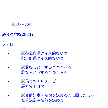
みゃび太(2833)
フォロー
都道府県クイズ的なやつ
君ならどうする？つく～る
馬とＷＩＮダービー
名前決定～名前を決める...