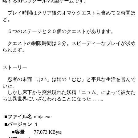
略するRPGツクールVX製ゲームです。
プレイ時間はクリア後のオマケクエストも含めて２時間ほ
ど。
５つのステージと２０個のクエストがあります。
クエストの制限時間は３分。スピーディーなプレイが求め
られます。
ストーリー
忍者の末裔「ぷい」は姉の「むむ」と平凡な生活を営んで
いた。
しかし床下から突然現れた妖精「ニュム」によって彼女た
ちは異世界にいざなわれることになった……。
■ファイル名
ninja.exe
■バージョン
１
■容量
77,073 KByte