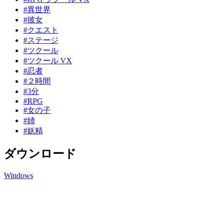
#異世界
#彼女
#クエスト
#ステージ
#ツクール
#ツクール VX
#忍者
#２時間
#3分
#RPG
#女の子
#姉
#妖精
ダウンロード
Windows