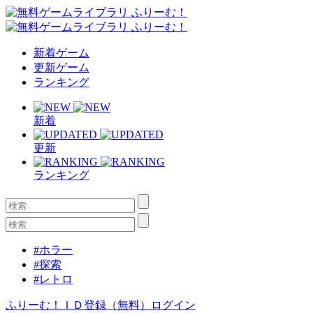
新着ゲーム
更新ゲーム
ランキング
新着
更新
ランキング
#ホラー
#探索
#レトロ
ふりーむ！ＩＤ登録（無料）
ログイン