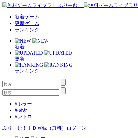
新着ゲーム
更新ゲーム
ランキング
新着
更新
ランキング
#ホラー
#探索
#レトロ
ふりーむ！ＩＤ登録（無料）
ログイン