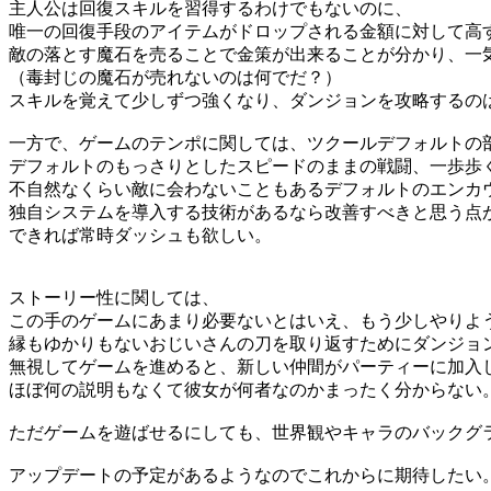
主人公は回復スキルを習得するわけでもないのに、
唯一の回復手段のアイテムがドロップされる金額に対して高
敵の落とす魔石を売ることで金策が出来ることが分かり、一
（毒封じの魔石が売れないのは何でだ？）
スキルを覚えて少しずつ強くなり、ダンジョンを攻略するの
一方で、ゲームのテンポに関しては、ツクールデフォルトの
デフォルトのもっさりとしたスピードのままの戦闘、一歩歩
不自然なくらい敵に会わないこともあるデフォルトのエンカ
独自システムを導入する技術があるなら改善すべきと思う点
できれば常時ダッシュも欲しい。
ストーリー性に関しては、
この手のゲームにあまり必要ないとはいえ、もう少しやりよ
縁もゆかりもないおじいさんの刀を取り返すためにダンジョ
無視してゲームを進めると、新しい仲間がパーティーに加入
ほぼ何の説明もなくて彼女が何者なのかまったく分からない
ただゲームを遊ばせるにしても、世界観やキャラのバックグ
アップデートの予定があるようなのでこれからに期待したい