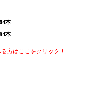
84本
84本
みる方はここをクリック！