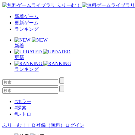
新着ゲーム
更新ゲーム
ランキング
新着
更新
ランキング
#ホラー
#探索
#レトロ
ふりーむ！ＩＤ登録（無料）
ログイン