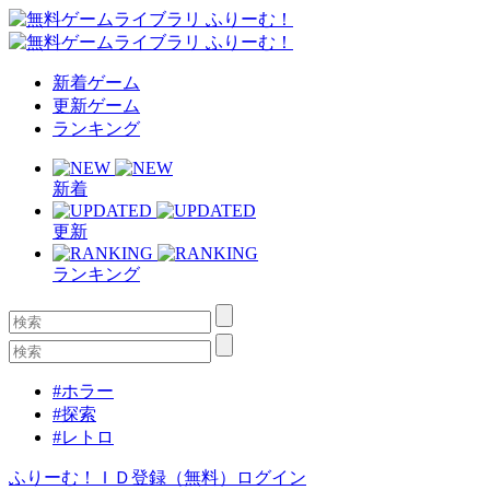
新着ゲーム
更新ゲーム
ランキング
新着
更新
ランキング
#ホラー
#探索
#レトロ
ふりーむ！ＩＤ登録（無料）
ログイン