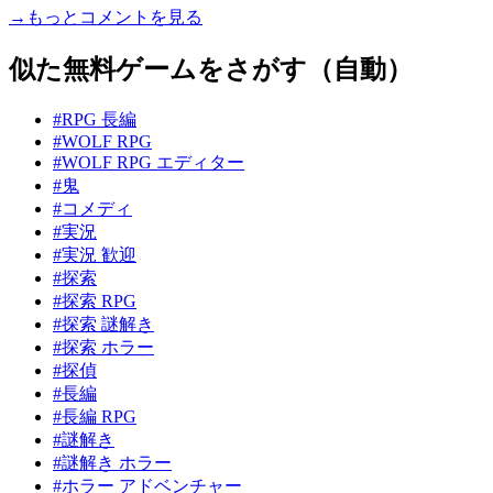
→もっとコメントを見る
似た無料ゲームをさがす（自動）
#RPG 長編
#WOLF RPG
#WOLF RPG エディター
#鬼
#コメディ
#実況
#実況 歓迎
#探索
#探索 RPG
#探索 謎解き
#探索 ホラー
#探偵
#長編
#長編 RPG
#謎解き
#謎解き ホラー
#ホラー アドベンチャー