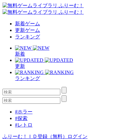
新着ゲーム
更新ゲーム
ランキング
新着
更新
ランキング
#ホラー
#探索
#レトロ
ふりーむ！ＩＤ登録（無料）
ログイン