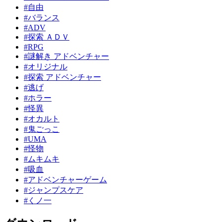
#自由
#バランス
#ADV
#探索 ＡＤＶ
#RPG
#謎解き アドベンチャー
#オリジナル
#探索 アドベンチャー
#逃げ
#ホラー
#怪異
#オカルト
#鬼ごっこ
#UMA
#怪物
#ムキムキ
#吸血
#アドベンチャーゲーム
#ジャンプスケア
#くノ一