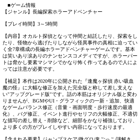
■ゲーム情報
【ジャンル】長編探索ホラーアドベンチャー
【プレイ時間】3～5時間
【内容】オカルト探偵となって仲間と結託したり、探索をし
たり、怪物から逃げたりしながら怪異事件の真相に迫ってい
く全7章構成の長編ホラーアドベンチャーゲームです。基本
は笑いあり涙ありのナンセンスコメディですが、ホラーパー
トは脅かし要素マシマシでかなり怖く作ってあるので人によ
っては注意が必要です。
【補足】本作は2020年に公開された『逢魔ヶ探偵 赤い吸血
魔の怪』に大幅な修正を加えた完全版と称して差し支えな
い"アップグレード版"です。話の本筋はオリジナル版と変わ
りませんが、BGMやUI・グラフィックの一新・追加、快適
なゲームバランス修正（音量・画面明度・歩行速度の最適
化）、バグ修正、イベント進行やセリフの大幅修正、不適切
な描写の差し替え・削除など、細部をかなり補強しており、
より多くの方がプレイしやすい内容になっております。
【含まれる要素】ジャンプスケア/微グロ/鬼ごっこ/謎解き