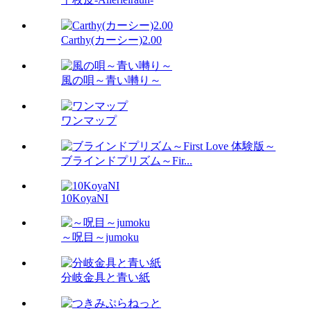
Carthy(カーシー)2.00
風の唄～青い囀り～
ワンマップ
ブラインドプリズム～Fir...
10KoyaNI
～呪目～jumoku
分岐金具と青い紙