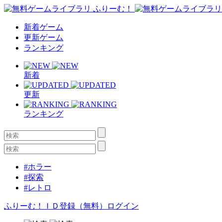
新着ゲーム
更新ゲーム
ランキング
新着
更新
ランキング
#ホラー
#探索
#レトロ
ふりーむ！ＩＤ登録（無料）
ログイン