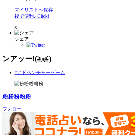
マイリストへ保存
後で便利♪ Click!
x
シェア
ンアッー!(≧д≦)
#アドベンチャーゲーム
粉粉粉粉粉
フォロー