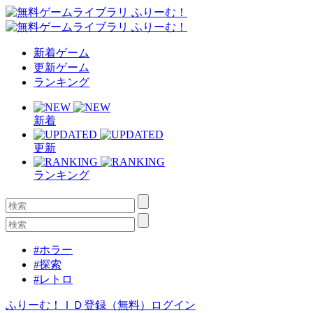
新着ゲーム
更新ゲーム
ランキング
新着
更新
ランキング
#ホラー
#探索
#レトロ
ふりーむ！ＩＤ登録（無料）
ログイン