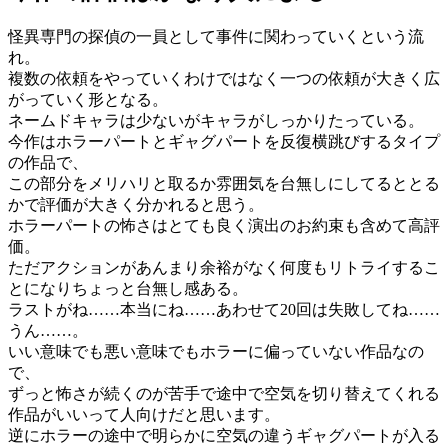
怪異専門の探偵の一員として事件に関わっていくという流
れ。
複数の依頼をやっていくわけではなく一つの依頼が大きく広
がっていく形となる。
ネームドキャラは少ないがキャラがしっかりたっている。
今作はホラーパートとギャグパートを反復横跳びするタイプ
の作品で、
この部分をメリハリと取るか雰囲気を台無しにしてるととる
かで評価が大きく分かれると思う。
ホラーパートの怖さはとても良く演出のお約束も含めて高評
価。
ただアクションがあんまり余裕がなく何度もリトライするこ
とになりちょっと台無し感ある。
ラストがね……本当にね……あわせて20回は失敗してね……
うん……。
いい意味でも悪い意味でもホラーに偏っていない作品なの
で、
ずっと怖さが続くのが苦手で途中で空気を切り替えてくれる
作品がいいって人向けだと思います。
逆にホラーの途中で明らかに空気の違うギャグパートが入る