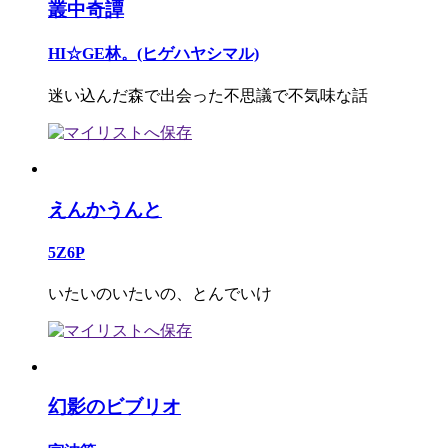
叢中奇譚
HI☆GE林。(ヒゲハヤシマル)
迷い込んだ森で出会った不思議で不気味な話
えんかうんと
5Z6P
いたいのいたいの、とんでいけ
幻影のビブリオ