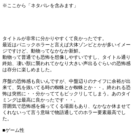
※ここから「ネタバレを含みます」
タイトルが非常に分かりやすくて良かったです。
最近はパニックホラーと言えば大体ゾンビとかが多いイメー
ジですけど、動物ってなかなか新鮮。
動物って普通でも恐怖を想像しやすいですし、タイトル通り
終始、凄い獣に襲われてかなり大きい声出るぐらいの恐怖感
は存分に楽しめました。
序盤の恐怖感も良いんですが、中盤辺りのナイフに余裕が出
来て、気を抜いてる時の蜘蛛とか蜘蛛とか・・。終われる恐
怖は突然に・・分かっててもビックリしてしまう。あのタイ
ミングは最高に良かったです・・。
雰囲気で恐怖感を煽ってくる場面もあり、なかなか休ませて
くれないって言う意味で物語通してのホラー要素最高でし
た。
■ゲーム性