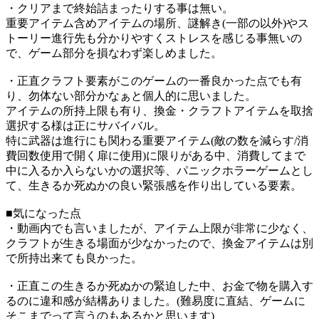
・クリアまで終始詰まったりする事は無い。
重要アイテム含めアイテムの場所、謎解き(一部の以外)やス
トーリー進行先も分かりやすくストレスを感じる事無いの
で、ゲーム部分を損なわず楽しめました。
・正直クラフト要素がこのゲームの一番良かった点でも有
り、勿体ない部分かなぁと個人的に思いました。
アイテムの所持上限も有り、換金・クラフトアイテムを取捨
選択する様は正にサバイバル。
特に武器は進行にも関わる重要アイテム(敵の数を減らす/消
費回数使用で開く扉に使用)に限りがある中、消費してまで
中に入るか入らないかの選択等、パニックホラーゲームとし
て、生きるか死ぬかの良い緊張感を作り出している要素。
■気になった点
・動画内でも言いましたが、アイテム上限が非常に少なく、
クラフトが生きる場面が少なかったので、換金アイテムは別
で所持出来ても良かった。
・正直この生きるか死ぬかの緊迫した中、お金で物を購入す
るのに違和感が結構ありました。(難易度に直結、ゲームに
そこまでって言うのもあるかと思います)