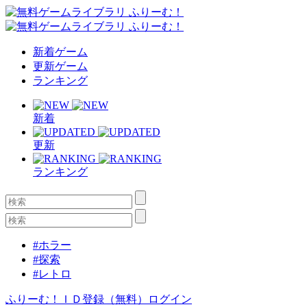
新着ゲーム
更新ゲーム
ランキング
新着
更新
ランキング
#ホラー
#探索
#レトロ
ふりーむ！ＩＤ登録（無料）
ログイン