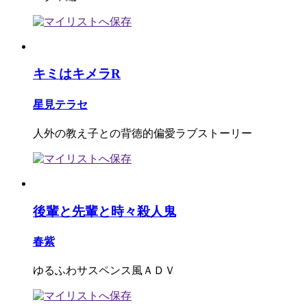
キミはキメラR
星見テラセ
人外の教え子との背徳的偏愛ラブストーリー
後輩と先輩と時々殺人鬼
春紫
ゆるふわサスペンス風ＡＤＶ