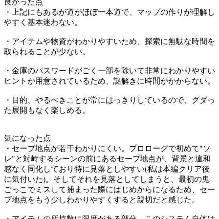
良かった点
・上記にもあるが道がほぼ一本道で、マップの作りが理解し
やすく基本迷わない。
・アイテムや物資がわかりやすいため、探索に無駄な時間を
取られることが少ない。
・金庫のパスワードがごく一部を除いて非常にわかりやすい
ヒントが用意されているため、謎解きに時間がかからない。
・目的、やるべきことが常にはっきりしているので、グダっ
た展開もなく楽しめる。
気になった点
・セーブ地点が若干わかりにくい。プロローグで初めて"ソ
レ"と対峙するシーンの前にあるセーブ地点が、背景と違和
感なく同化しており特に見落としやすい(私は本編クリア後
に気付いた)。そしてそれを見落としてしまうと、最初の鬼
ごっこでミスして捕まった際にはじめからになるため、セー
ブ地点をもう少しわかりやすくすると親切だと感じた。
・アイテムの所持数に限度がある部分。このシステム自体は