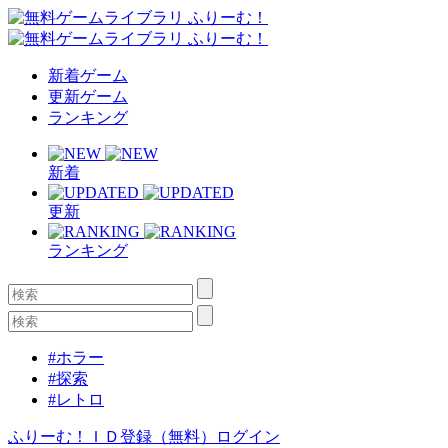
新着ゲーム
更新ゲーム
ランキング
新着
更新
ランキング
#ホラー
#探索
#レトロ
ふりーむ！ＩＤ登録（無料）
ログイン