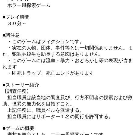
ホラー風探索ゲーム
■プレイ時間
３０分～
■諸注意
・このゲームはフィクションです。
・実在の人物、団体、事件等とは一切関係ありません。ま
た、犯罪や殺生を助長する意図はありません。
・このゲームには流血・暴力・おどろかし等の表現が含ま
れます
・即死トラップ、死亡エンドがあります
■ストーリー紹介
【調査任務】
担当職員は該当地の調査及び、行方不明者の捜索および救
助、怪異の無力化を目指すこと。
上記任務に、職員ベルを派遣する。
担当職員にはサポーター１名の同行を許可する。
■ゲームの概要
廃村を舞台とした、ホラー風探索ゲームです。