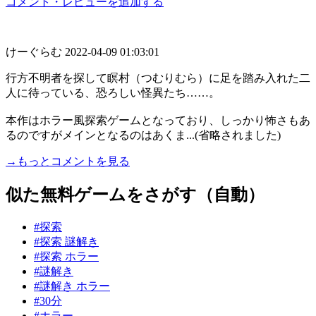
コメント・レビューを追加する
けーぐらむ
2022-04-09 01:03:01
行方不明者を探して瞑村（つむりむら）に足を踏み入れた二
人に待っている、恐ろしい怪異たち……。
本作はホラー風探索ゲームとなっており、しっかり怖さもあ
るのですがメインとなるのはあくま...(省略されました)
→もっとコメントを見る
似た無料ゲームをさがす（自動）
#探索
#探索 謎解き
#探索 ホラー
#謎解き
#謎解き ホラー
#30分
#ホラー