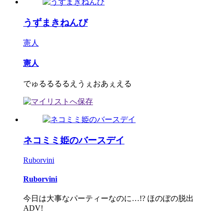
うずまきねんび
憲人
憲人
でゅるるるるえうぇおあぇえる
ネコミミ姫のバースデイ
Ruborvini
Ruborvini
今日は大事なパーティーなのに…!? ほのぼの脱出
ADV!