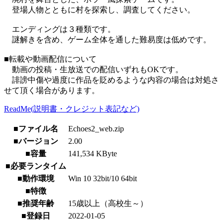
登場人物とともに村を探索し、調査してください。
エンディングは３種類です。
謎解きを含め、ゲーム全体を通した難易度は低めです。
■転載や動画配信について
動画の投稿・生放送での配信いずれもOKです。
誹謗中傷や過度に作品を貶めるような内容の場合は対処さ
せて頂く場合があります。
ReadMe(説明書・クレジット表記など)
■ファイル名
Echoes2_web.zip
■バージョン
2.00
■容量
141,534 KByte
■必要ランタイム
■動作環境
Win 10 32bit/10 64bit
■特徴
■推奨年齢
15歳以上（高校生～）
■登録日
2022-01-05