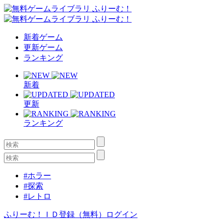
新着ゲーム
更新ゲーム
ランキング
新着
更新
ランキング
#ホラー
#探索
#レトロ
ふりーむ！ＩＤ登録（無料）
ログイン