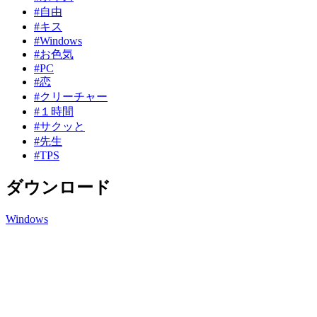
#自由
#キス
#Windows
#お色気
#PC
#恋
#クリーチャー
#１時間
#サクッと
#先生
#TPS
ダウンロード
Windows