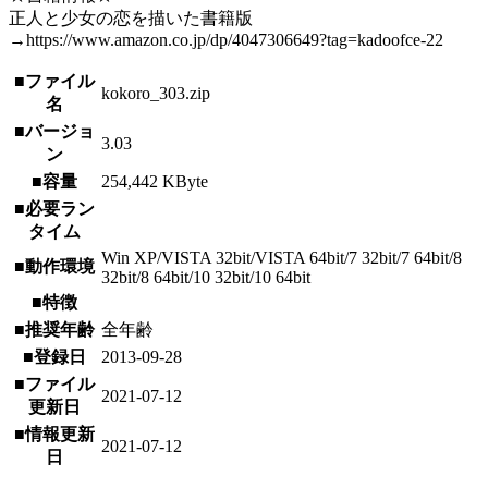
正人と少女の恋を描いた書籍版
→https://www.amazon.co.jp/dp/4047306649?tag=kadoofce-22
■ファイル
kokoro_303.zip
名
■バージョ
3.03
ン
■容量
254,442 KByte
■必要ラン
タイム
Win XP/VISTA 32bit/VISTA 64bit/7 32bit/7 64bit/8
■動作環境
32bit/8 64bit/10 32bit/10 64bit
■特徴
■推奨年齢
全年齢
■登録日
2013-09-28
■ファイル
2021-07-12
更新日
■情報更新
2021-07-12
日