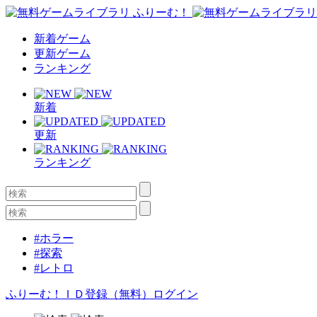
新着ゲーム
更新ゲーム
ランキング
新着
更新
ランキング
#ホラー
#探索
#レトロ
ふりーむ！ＩＤ登録（無料）
ログイン