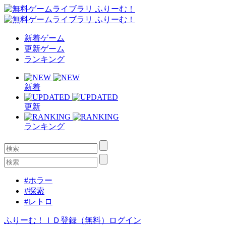
新着ゲーム
更新ゲーム
ランキング
新着
更新
ランキング
#ホラー
#探索
#レトロ
ふりーむ！ＩＤ登録（無料）
ログイン