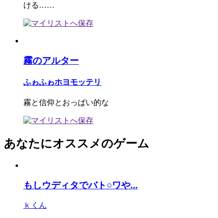
ける……
霧のアルター
ふゎふゎホヨモッテリ
霧と信仰とおっぱい的な
あなたにオススメのゲーム
もしウディタでバト○ワや...
ｋくん