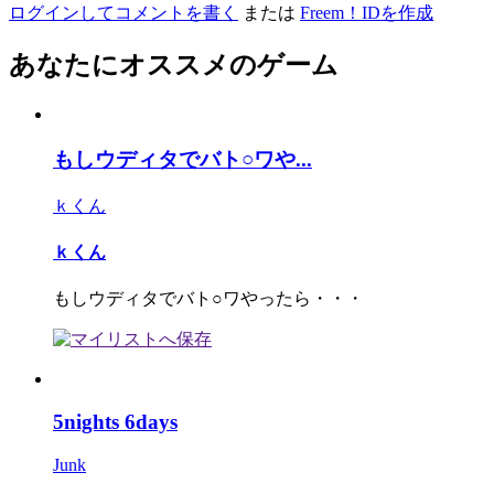
ログインしてコメントを書く
または
Freem！IDを作成
あなたにオススメのゲーム
もしウディタでバト○ワや...
ｋくん
ｋくん
もしウディタでバト○ワやったら・・・
5nights 6days
Junk