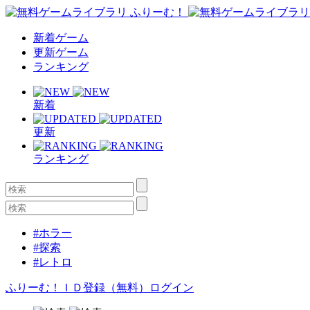
新着ゲーム
更新ゲーム
ランキング
新着
更新
ランキング
#ホラー
#探索
#レトロ
ふりーむ！ＩＤ登録（無料）
ログイン