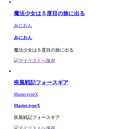
魔法少女は５度目の旅に出る
みにおん
みにおん
魔法少女は５度目の旅に出る
疾風戦記フォースギア
Master.typeX
Master.typeX
疾風戦記フォースギア