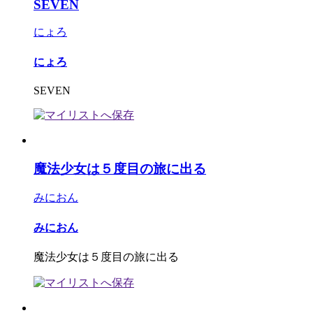
SEVEN
にょろ
にょろ
SEVEN
魔法少女は５度目の旅に出る
みにおん
みにおん
魔法少女は５度目の旅に出る