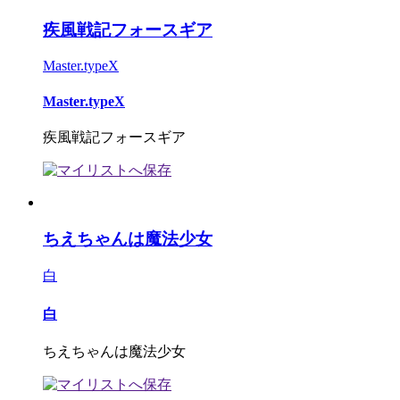
疾風戦記フォースギア
Master.typeX
Master.typeX
疾風戦記フォースギア
ちえちゃんは魔法少女
白
白
ちえちゃんは魔法少女