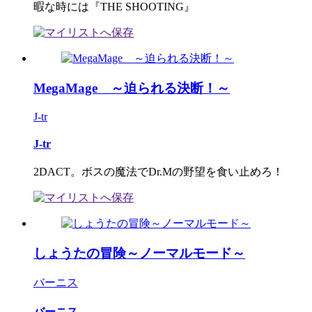
暇な時には『THE SHOOTING』
MegaMage ～迫られる決断！～
J-tr
J-tr
2DACT。ボスの魔法でDr.Mの野望を食い止めろ！
しょうたの冒険～ノーマルモード～
バーニス
バーニス