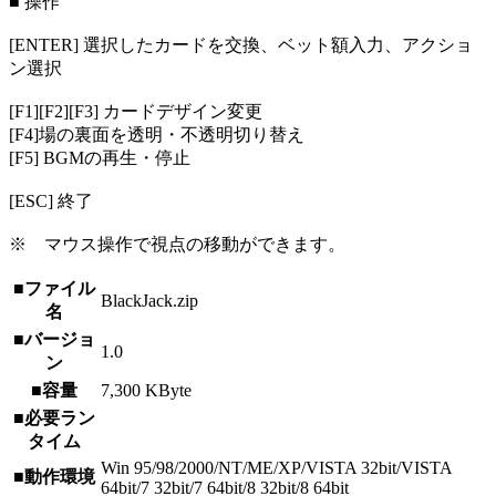
■ 操作
[ENTER] 選択したカードを交換、ベット額入力、アクショ
ン選択
[F1][F2][F3] カードデザイン変更
[F4]場の裏面を透明・不透明切り替え
[F5] BGMの再生・停止
[ESC] 終了
※ マウス操作で視点の移動ができます。
■ファイル
BlackJack.zip
名
■バージョ
1.0
ン
■容量
7,300 KByte
■必要ラン
タイム
Win 95/98/2000/NT/ME/XP/VISTA 32bit/VISTA
■動作環境
64bit/7 32bit/7 64bit/8 32bit/8 64bit