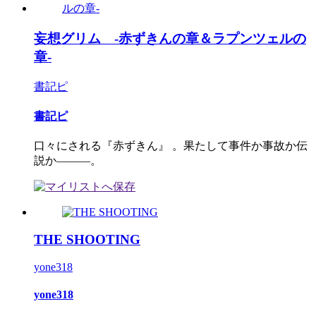
妄想グリム -赤ずきんの章＆ラプンツェルの
章-
書記ピ
書記ピ
口々にされる『赤ずきん』 。果たして事件か事故か伝
説か―――。
THE SHOOTING
yone318
yone318