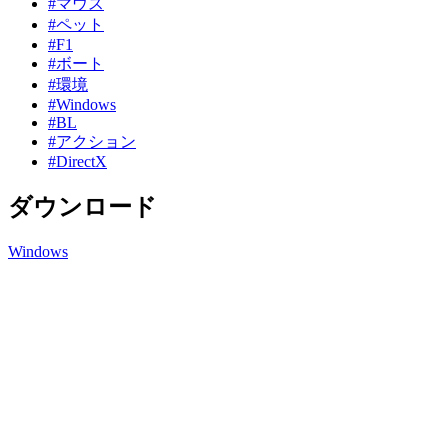
#マウス
#ペット
#F1
#ボート
#環境
#Windows
#BL
#アクション
#DirectX
ダウンロード
Windows