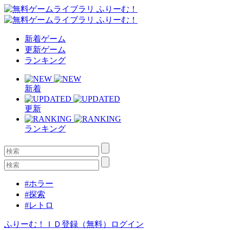
新着ゲーム
更新ゲーム
ランキング
新着
更新
ランキング
#ホラー
#探索
#レトロ
ふりーむ！ＩＤ登録（無料）
ログイン