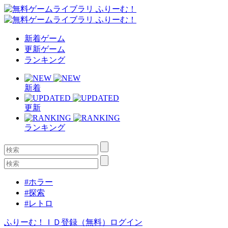
新着ゲーム
更新ゲーム
ランキング
新着
更新
ランキング
#ホラー
#探索
#レトロ
ふりーむ！ＩＤ登録（無料）
ログイン