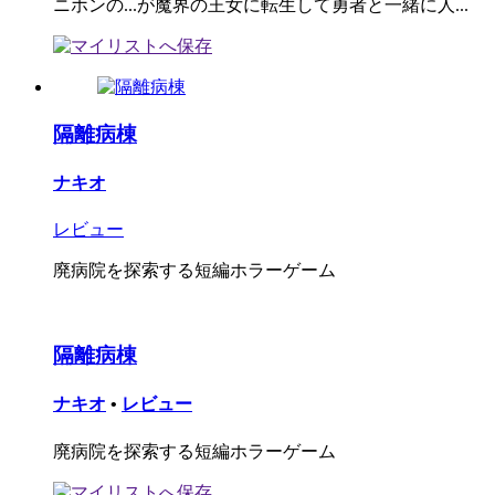
ニホンの...が魔界の王女に転生して勇者と一緒に人...
隔離病棟
ナキオ
レビュー
廃病院を探索する短編ホラーゲーム
隔離病棟
ナキオ
•
レビュー
廃病院を探索する短編ホラーゲーム