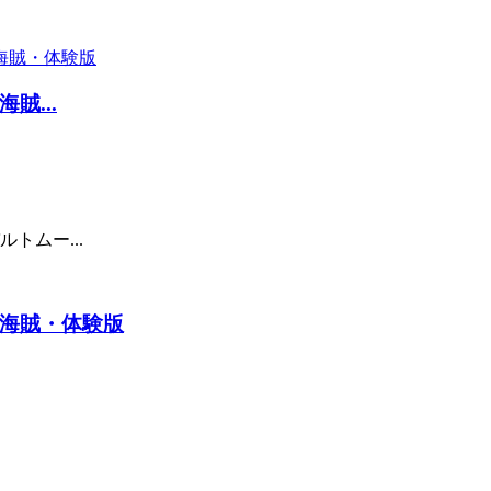
...
トムー...
海賊・体験版