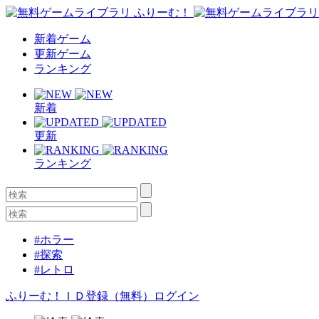
新着ゲーム
更新ゲーム
ランキング
新着
更新
ランキング
#ホラー
#探索
#レトロ
ふりーむ！ＩＤ登録（無料）
ログイン