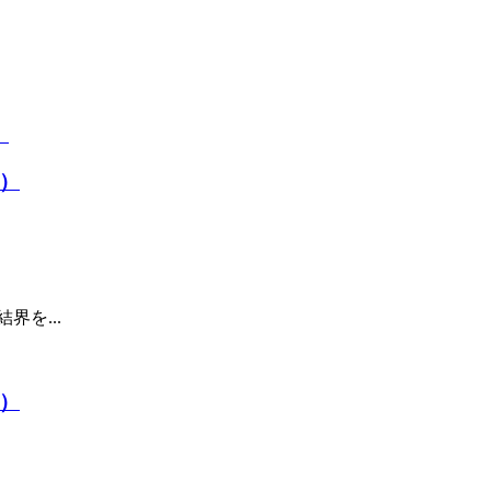
）
界を...
）