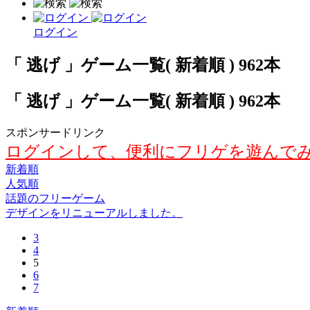
ログイン
「 逃げ 」ゲーム一覧( 新着順 ) 962本
「 逃げ 」ゲーム一覧( 新着順 ) 962本
スポンサードリンク
ログインして、便利にフリゲを遊んで
新着順
人気順
話題のフリーゲーム
デザインをリニューアルしました。
3
4
5
6
7