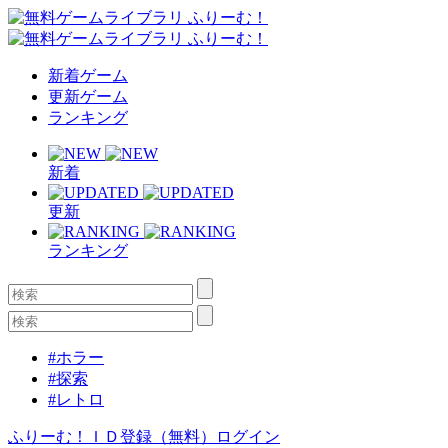
新着ゲーム
更新ゲーム
ランキング
新着
更新
ランキング
#ホラー
#探索
#レトロ
ふりーむ！ＩＤ登録（無料）
ログイン