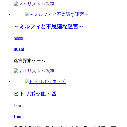
～ミルフィと不思議な迷宮～
nushi
nushi
迷宮探索ゲーム
ヒトリボッ血・凶
Lou
Lou