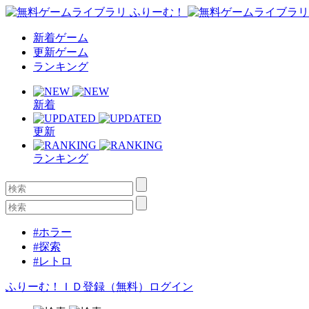
新着ゲーム
更新ゲーム
ランキング
新着
更新
ランキング
#ホラー
#探索
#レトロ
ふりーむ！ＩＤ登録（無料）
ログイン