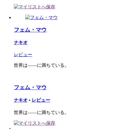
フェム・マウ
ナキオ
レビュー
世界は――に満ちている。
フェム・マウ
ナキオ
•
レビュー
世界は――に満ちている。