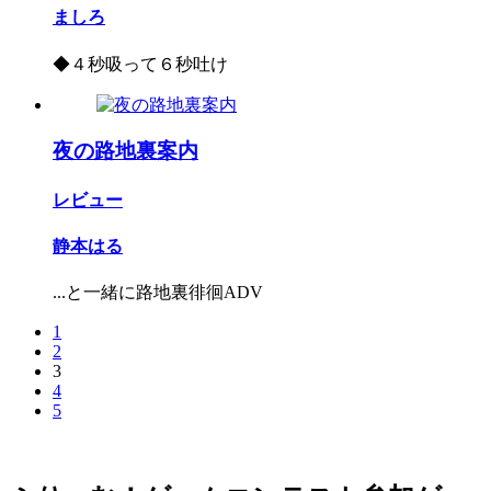
ましろ
◆４秒吸って６秒吐け
夜の路地裏案内
レビュー
静本はる
...と一緒に路地裏徘徊ADV
1
2
3
4
5