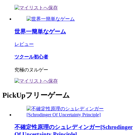
世界一簡単なゲーム
レビュー
ツクール初心者
究極のヌルゲー
PickUpフリーゲーム
不確定性原理のシュレディンガー[Schrodinger
Of Uncertainty Principle]