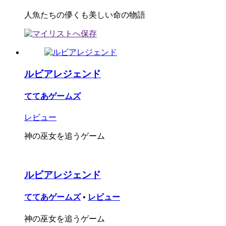
人魚たちの儚くも美しい命の物語
ルビアレジェンド
ててあゲームズ
レビュー
神の巫女を追うゲーム
ルビアレジェンド
ててあゲームズ
•
レビュー
神の巫女を追うゲーム