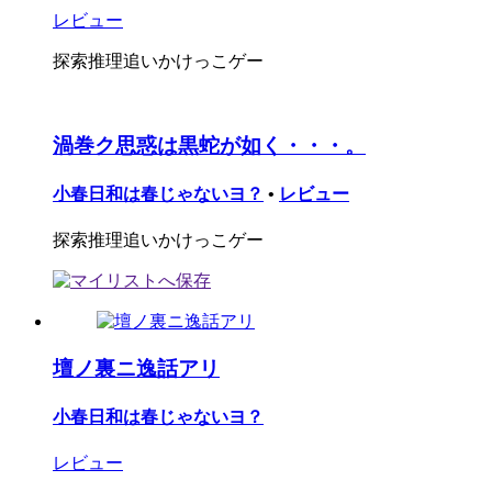
レビュー
探索推理追いかけっこゲー
渦巻ク思惑は黒蛇が如く・・・。
小春日和は春じゃないヨ？
•
レビュー
探索推理追いかけっこゲー
壇ノ裏ニ逸話アリ
小春日和は春じゃないヨ？
レビュー