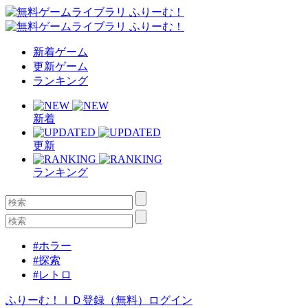
新着ゲーム
更新ゲーム
ランキング
新着
更新
ランキング
#ホラー
#探索
#レトロ
ふりーむ！ＩＤ登録（無料）
ログイン