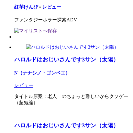
紅芋けんぴ
•
レビュー
ファンタジーホラー探索ADV
ハロルドはおじいさんです3サン（太陽）
N（ナナシノ・ゴンベエ）
レビュー
タイトル原案：老人 のちょっと難しいからクソゲー
（超短編）
ハロルドはおじいさんです3サン（太陽）