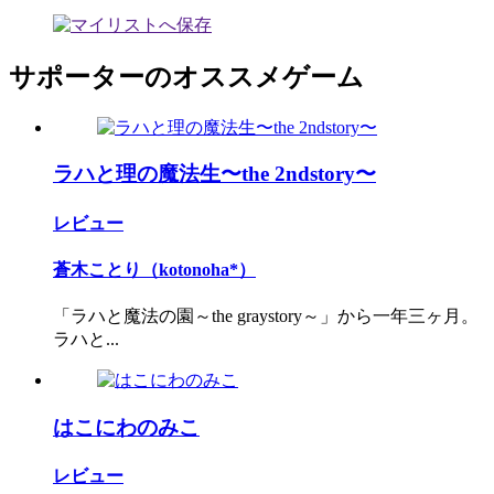
サポーターのオススメゲーム
ラハと理の魔法生〜the 2ndstory〜
レビュー
蒼木ことり（kotonoha*）
「ラハと魔法の園～the graystory～」から一年三ヶ月。
ラハと...
はこにわのみこ
レビュー