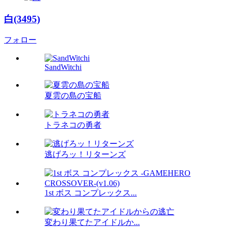
白(3495)
フォロー
SandWitchi
夏雲の島の宝船
トラネコの勇者
逃げろッ！リターンズ
1st ボス コンプレックス...
変わり果てたアイドルか...