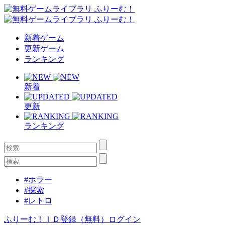
新着ゲーム
更新ゲーム
ランキング
新着
更新
ランキング
#ホラー
#探索
#レトロ
ふりーむ！ＩＤ登録（無料）
ログイン