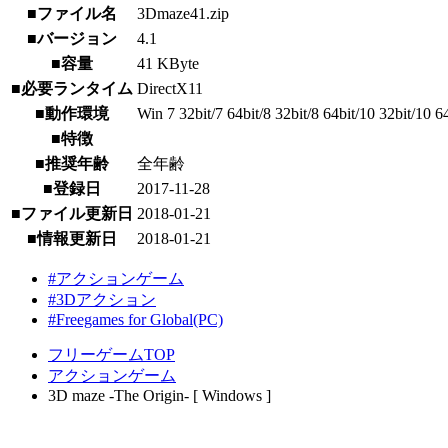
■ファイル名
3Dmaze41.zip
■バージョン
4.1
■容量
41 KByte
■必要ランタイム
DirectX11
■動作環境
Win 7 32bit/7 64bit/8 32bit/8 64bit/10 32bit/10 6
■特徴
■推奨年齢
全年齢
■登録日
2017-11-28
■ファイル更新日
2018-01-21
■情報更新日
2018-01-21
#アクションゲーム
#3Dアクション
#Freegames for Global(PC)
フリーゲームTOP
アクションゲーム
3D maze -The Origin- [ Windows ]