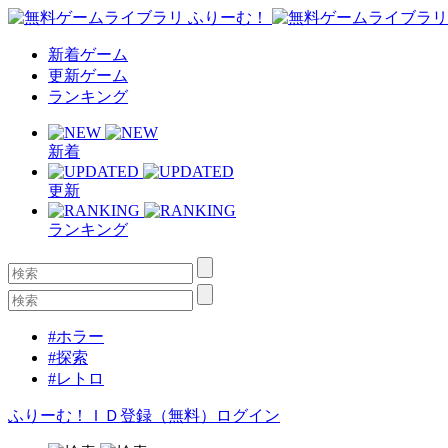
新着ゲーム
更新ゲーム
ランキング
新着
更新
ランキング
#ホラー
#探索
#レトロ
ふりーむ！ＩＤ登録（無料）
ログイン