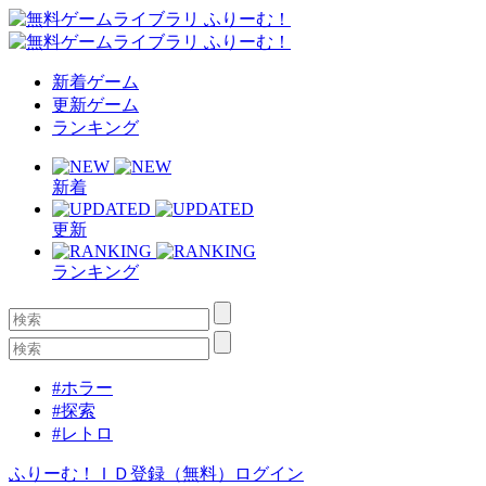
新着ゲーム
更新ゲーム
ランキング
新着
更新
ランキング
#ホラー
#探索
#レトロ
ふりーむ！ＩＤ登録（無料）
ログイン