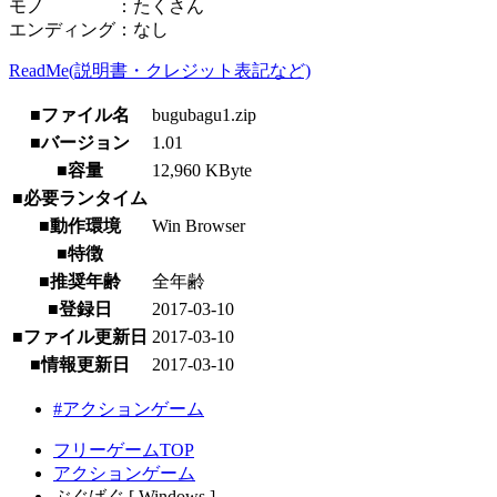
モノ ：たくさん
エンディング：なし
ReadMe(説明書・クレジット表記など)
■ファイル名
bugubagu1.zip
■バージョン
1.01
■容量
12,960 KByte
■必要ランタイム
■動作環境
Win Browser
■特徴
■推奨年齢
全年齢
■登録日
2017-03-10
■ファイル更新日
2017-03-10
■情報更新日
2017-03-10
#アクションゲーム
フリーゲームTOP
アクションゲーム
ぶぐばぐ [ Windows ]