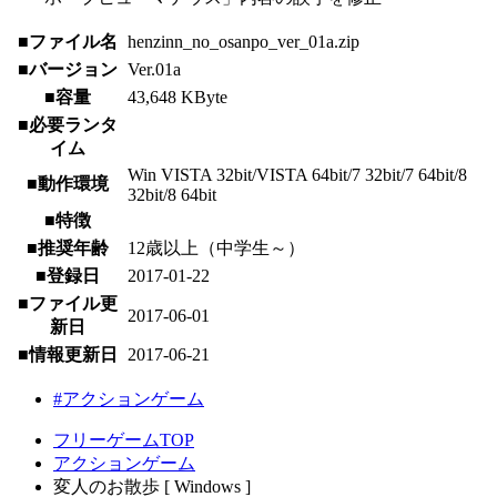
■ファイル名
henzinn_no_osanpo_ver_01a.zip
■バージョン
Ver.01a
■容量
43,648 KByte
■必要ランタ
イム
Win VISTA 32bit/VISTA 64bit/7 32bit/7 64bit/8
■動作環境
32bit/8 64bit
■特徴
■推奨年齢
12歳以上（中学生～）
■登録日
2017-01-22
■ファイル更
2017-06-01
新日
■情報更新日
2017-06-21
#アクションゲーム
フリーゲームTOP
アクションゲーム
変人のお散歩 [ Windows ]