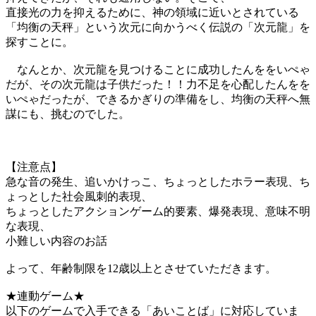
直接光の力を抑えるために、神の領域に近いとされている
「均衡の天秤」という次元に向かうべく伝説の「次元龍」を
探すことに。
なんとか、次元龍を見つけることに成功したんををいぺゃ
だが、その次元龍は子供だった！！力不足を心配したんをを
いぺゃだったが、できるかぎりの準備をし、均衡の天秤へ無
謀にも、挑むのでした。
【注意点】
急な音の発生、追いかけっこ、ちょっとしたホラー表現、ち
ょっとした社会風刺的表現、
ちょっとしたアクションゲーム的要素、爆発表現、意味不明
な表現、
小難しい内容のお話
よって、年齢制限を12歳以上とさせていただきます。
★連動ゲーム★
以下のゲームで入手できる「あいことば」に対応していま