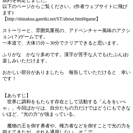
規約を制定しました。
以下のページからご覧ください。(作者ウェブサイトに飛び
ます)
【http://shinakua.ganriki.net/ST/about.html#game】
ストーリーと、雰囲気重視の、アドベンチャー風味のアクシ
ョン(？)ゲームです。
一本道で、大体15分～30分でクリアできると思います。
ふりがな かなり多めです。漢字が苦手な人でも(たぶん)お
楽しみいただけます。
おかしい部分がありましたら 報告していただけると 幸い
です！
【あらすじ】
世界に調和をもたらす存在として活動する「んををいぺ
ゃ」。今回ばかりは、自分たちの力だけではどうにもできな
いほど、"光の力"が強まっている。
魔物の王を倒す勇者や、権力者などを倒すことで光の力を
抑えてきたが、それも通用しない。そこで、