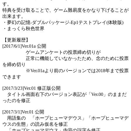
す。
特典を受け取ることで、ゲーム難易度をかなり下げることが
出来ます。
・夢幻の記憶-ダブルパッケージ-Ep1テストプレイ(体験版)
・まっくら秋色世界
【更新履歴】
[2017/6/1]Ver.01a 公開
ゲームアンケートの投票締め切りが
正常に機能していなかったため、念のために投票
を締め切り
※Ver.01aより前のバージョンでは2018年まで投票
できます
[2017/3/23]Ver.01 修正版公開
タイトル画面右下のバージョン表記が「Ver.00」のままだ
ったのを修正
[2017/3/1]Ver.01 公開
用語集の 「ホープヒューマデウス」「ホープヒューマデ
ウスの生態」の読み仮名を修正
「ホープヒューマデウス」内容の誤字を修正