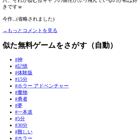
只、それが霞む位キャラの個性がぶっ飛んでいるのが私は好
きですｗ
今作...(省略されました)
→もっとコメントを見る
似た無料ゲームをさがす（自動）
#神
#記憶
#体験版
#15分
#ホラー アドベンチャー
#魔物
#勇者
#夢
#一本道
#5分
#30分
#難しい
#ホラー