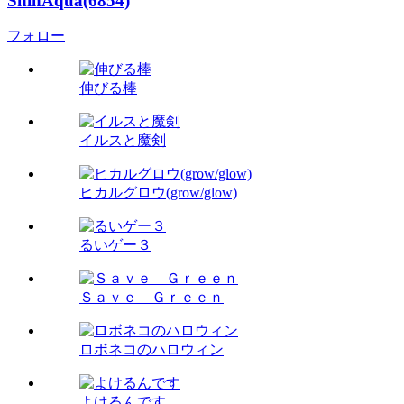
ShinAqua(6854)
フォロー
伸びる棒
イルスと魔剣
ヒカルグロウ(grow/glow)
るいゲー３
Ｓａｖｅ Ｇｒｅｅｎ
ロボネコのハロウィン
よけるんです