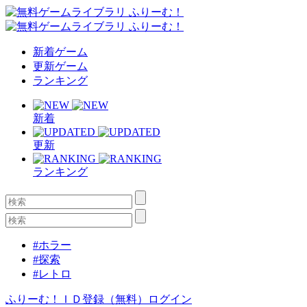
新着ゲーム
更新ゲーム
ランキング
新着
更新
ランキング
#ホラー
#探索
#レトロ
ふりーむ！ＩＤ登録（無料）
ログイン