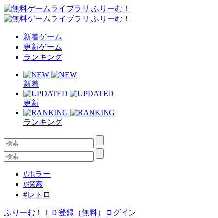
新着ゲーム
更新ゲーム
ランキング
新着
更新
ランキング
#ホラー
#探索
#レトロ
ふりーむ！ＩＤ登録（無料）
ログイン