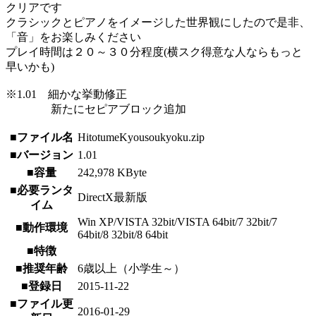
クリアです
クラシックとピアノをイメージした世界観にしたので是非、
「音」をお楽しみください
プレイ時間は２０～３０分程度(横スク得意な人ならもっと
早いかも)
※1.01 細かな挙動修正
新たにセピアブロック追加
■ファイル名
HitotumeKyousoukyoku.zip
■バージョン
1.01
■容量
242,978 KByte
■必要ランタ
DirectX最新版
イム
Win XP/VISTA 32bit/VISTA 64bit/7 32bit/7
■動作環境
64bit/8 32bit/8 64bit
■特徴
■推奨年齢
6歳以上（小学生～）
■登録日
2015-11-22
■ファイル更
2016-01-29