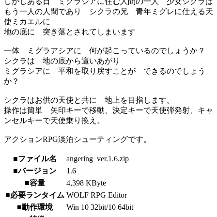
しかしある日 ミグラシアに住む人間の一人 少女シクラは
もう一人の人間であり シクラの兄 青年ミグレに仕える天
使ミカエルに
地の底に 突き落とされてしまいます
一体 ミグラアシアに 何が起こっているのでしょうか？
シクラは 地の底から這いあがり
ミグラシアに 平和を取り戻すことが できるのでしょう
か？
シクラはお供の天使と共に 地上を目指します。
操作は簡単 矢印キーで移動、決定キーで天使弾発射、キャ
ンセルキーで天使乗り換え。
アクションRPG淡泊シューティングです。
■ファイル名
angering_ver.1.6.zip
■バージョン
1.6
■容量
4,398 KByte
■必要ランタイム
WOLF RPG Editor
■動作環境
Win 10 32bit/10 64bit