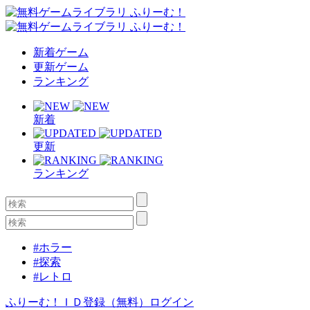
新着ゲーム
更新ゲーム
ランキング
新着
更新
ランキング
#ホラー
#探索
#レトロ
ふりーむ！ＩＤ登録（無料）
ログイン