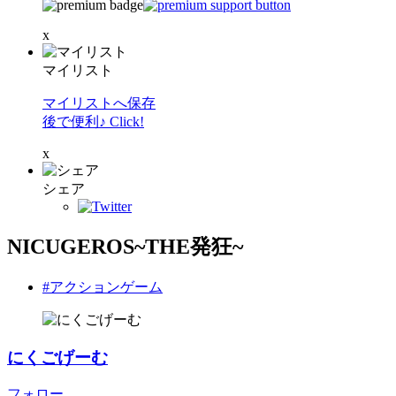
x
マイリスト
マイリストへ保存
後で便利♪ Click!
x
シェア
NICUGEROS~THE発狂~
#アクションゲーム
にくごげーむ
フォロー