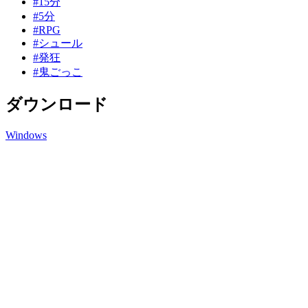
#15分
#5分
#RPG
#シュール
#発狂
#鬼ごっこ
ダウンロード
Windows