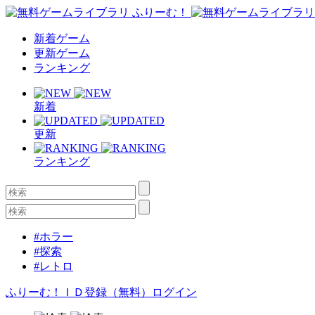
新着ゲーム
更新ゲーム
ランキング
新着
更新
ランキング
#ホラー
#探索
#レトロ
ふりーむ！ＩＤ登録（無料）
ログイン