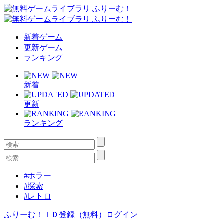
新着ゲーム
更新ゲーム
ランキング
新着
更新
ランキング
#ホラー
#探索
#レトロ
ふりーむ！ＩＤ登録（無料）
ログイン