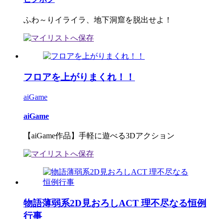
ふわ～りイライラ、地下洞窟を脱出せよ！
フロアを上がりまくれ！！
aiGame
aiGame
【aiGame作品】手軽に遊べる3Dアクション
物語薄弱系2D見おろしACT 理不尽なる恒例
行事