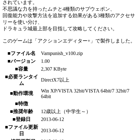
されています。
不思議な力を持ったムチと4種類のサブウェポン、
回復能力や攻撃方法を追加する効果がある3種類のアクセサ
リーを使い分け、
ドラキュラ城最上部を目指して攻略してください。
このゲームは「アクションエディター+」で製作しました。
■ファイル名
Vampunish_v100.zip
■バージョン
1.00
■容量
2,307 KByte
■必要ランタイ
DirectX7以上
ム
Win XP/VISTA 32bit/VISTA 64bit/7 32bit/7
■動作環境
64bit
■特徴
■推奨年齢
12歳以上（中学生～）
■登録日
2013-06-12
■ファイル更新
2013-06-12
日