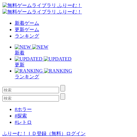
新着ゲーム
更新ゲーム
ランキング
新着
更新
ランキング
#ホラー
#探索
#レトロ
ふりーむ！ＩＤ登録（無料）
ログイン