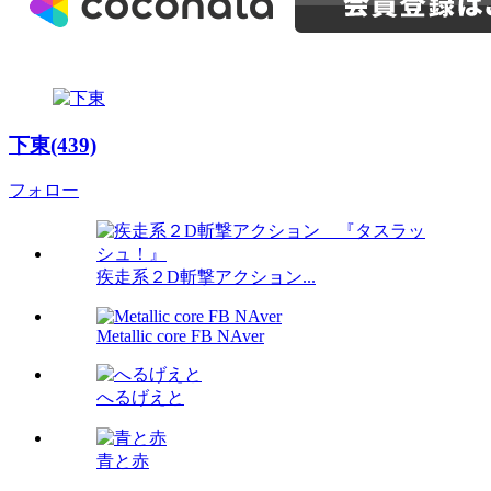
下東(439)
フォロー
疾走系２D斬撃アクション...
Metallic core FB NAver
へるげえと
青と赤