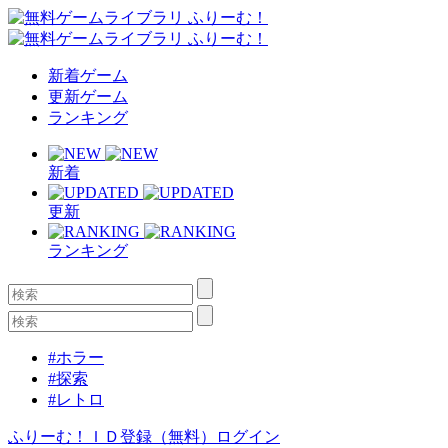
新着ゲーム
更新ゲーム
ランキング
新着
更新
ランキング
#ホラー
#探索
#レトロ
ふりーむ！ＩＤ登録（無料）
ログイン