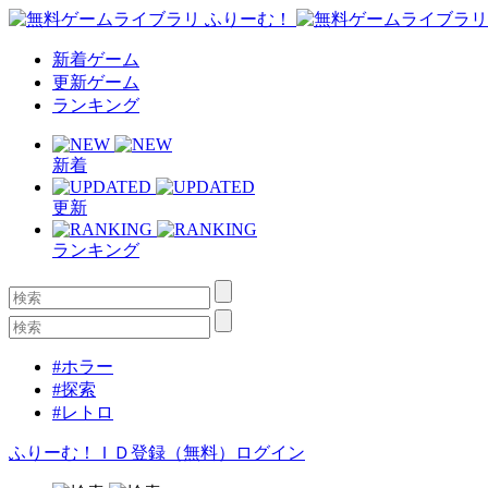
新着ゲーム
更新ゲーム
ランキング
新着
更新
ランキング
#ホラー
#探索
#レトロ
ふりーむ！ＩＤ登録（無料）
ログイン