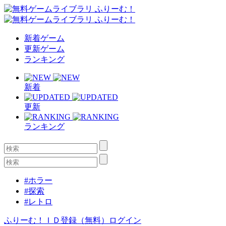
新着ゲーム
更新ゲーム
ランキング
新着
更新
ランキング
#ホラー
#探索
#レトロ
ふりーむ！ＩＤ登録（無料）
ログイン