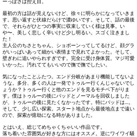
ーっぽさは控え目。
最初の方は話が見えないけど、徐々に明らかになっていきま
す。思い返すと伏線だらけで濃ゆいです。そして、話の最後
で、それらがひとつの事実に収束していく様は見事。い
や〜、美しく悲しく辛いけど少し明るい。スゴく泣きまし
た！
主人公のちさとちゃん、ショボーンってしてるけど、顔グラ
がいっぱいあって細かい表情まで見れてよかった。そして、
壁ぎわに追いやられすぎです。完全に受け身体質。マジ可愛
いかった。汚れててもいいので撫で撫でしたい。
気になったことふたつ。エンド分岐があまり機能してないよ
うな。多分、多くの人は一発でトゥルー行くんじゃないでし
ょうか？トゥルー行くと他のエンドを見るモチベ下がりま
す。僕はトゥルーの後にバッドとノーマルを回収しました
が、トゥルーの後に見たくなかったです。特にバッドは...。
そして、少し広い探索。スタート地点から最後地点まで遠い
ので、探索が億劫になる時がありました。
とはいえ、総じてめちゃくちゃいい作品です。
落ち着いた雰囲気が好きな方にはオススメ。逆にワイワイ騒